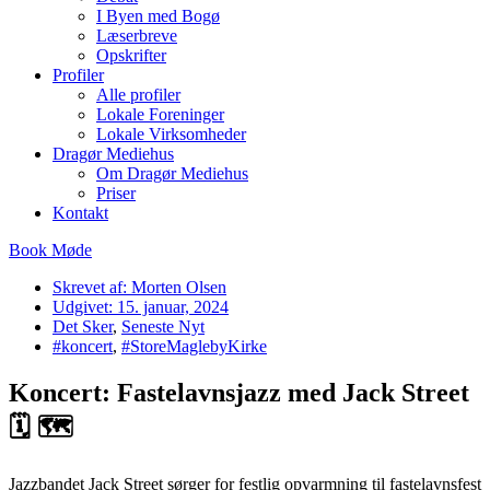
I Byen med Bogø
Læserbreve
Opskrifter
Profiler
Alle profiler
Lokale Foreninger
Lokale Virksomheder
Dragør Mediehus
Om Dragør Mediehus
Priser
Kontakt
Book Møde
Skrevet af:
Morten Olsen
Udgivet:
15. januar, 2024
Det Sker
,
Seneste Nyt
#koncert
,
#StoreMaglebyKirke
Koncert: Fastelavnsjazz med Jack Street
🗓 🗺
Jazzbandet Jack Street sørger for festlig opvarmning til fastelavnsfest