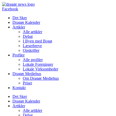
Videre
til
Facebook
indhold
Det Sker
Dragør Kalender
Artikler
Alle artikler
Debat
I Byen med Bogø
Læserbreve
Opskrifter
Profiler
Alle profiler
Lokale Foreninger
Lokale Virksomheder
Dragør Mediehus
Om Dragør Mediehus
Priser
Kontakt
Det Sker
Dragør Kalender
Artikler
Alle artikler
Debat