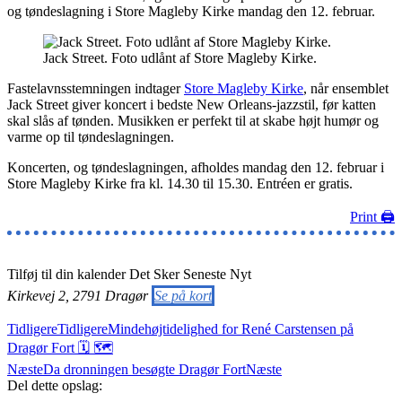
og tøndeslagning i Store Magleby Kirke mandag den 12. februar.
Jack Street. Foto udlånt af Store Magleby Kirke.
Fastelavnsstemningen indtager
Store Magleby Kirke
, når ensemblet
Jack Street giver koncert i bedste New Orleans-jazzstil, før katten
skal slås af tønden. Musikken er perfekt til at skabe højt humør og
varme op til tøndeslagningen.
Koncerten, og tøndeslagningen, afholdes mandag den 12. februar i
Store Magleby Kirke fra kl. 14.30 til 15.30. Entréen er gratis.
Print 🖨
Tilføj til din kalender
Det Sker
Seneste Nyt
Kirkevej 2, 2791 Dragør
Se på kort
Tidligere
Tidligere
Mindehøjtidelighed for René Carstensen på
Dragør Fort 🗓 🗺
Næste
Da dronningen besøgte Dragør Fort
Næste
Del dette opslag: