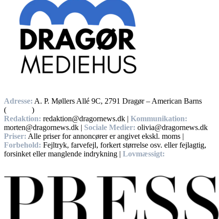
Adresse:
A. P. Møllers Allé 9C, 2791 Dragør – American Barns
(
Find vej
)
Redaktion:
redaktion@dragornews.dk |
Kommunikation:
morten@dragornews.dk |
Sociale Medier:
olivia@dragornews.dk
Priser:
Alle priser for annoncører er angivet ekskl. moms |
Forbehold:
Fejltryk, farvefejl, forkert størrelse osv. eller fejlagtig,
forsinket eller manglende indrykning |
Lovmæssigt:
Handelsbetingelser, Privatlivs – og cookiepolitikker.