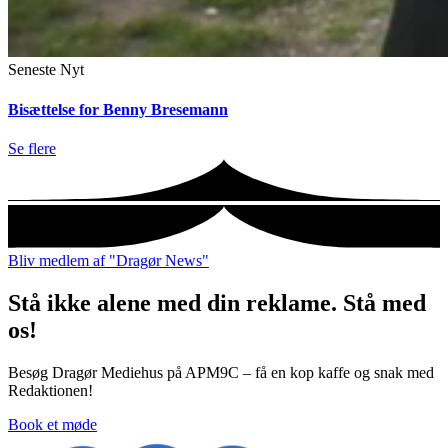
Seneste Nyt
Bisættelse for Benny Bresemann
Se flere
Bliv medlem af "Dragør News"
Stå ikke alene med din reklame. Stå med
os!
Besøg Dragør Mediehus på APM9C – få en kop kaffe og snak med
Redaktionen!
Book et møde