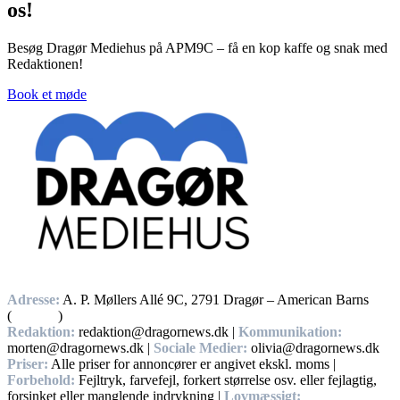
os!
Besøg Dragør Mediehus på APM9C – få en kop kaffe og snak med
Redaktionen!
Book et møde
Adresse:
A. P. Møllers Allé 9C, 2791 Dragør – American Barns
(
Find vej
)
Redaktion:
redaktion@dragornews.dk |
Kommunikation:
morten@dragornews.dk |
Sociale Medier:
olivia@dragornews.dk
Priser:
Alle priser for annoncører er angivet ekskl. moms |
Forbehold:
Fejltryk, farvefejl, forkert størrelse osv. eller fejlagtig,
forsinket eller manglende indrykning |
Lovmæssigt: