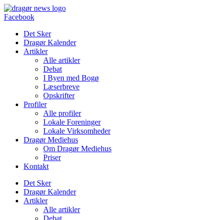
Videre
til
Facebook
indhold
Det Sker
Dragør Kalender
Artikler
Alle artikler
Debat
I Byen med Bogø
Læserbreve
Opskrifter
Profiler
Alle profiler
Lokale Foreninger
Lokale Virksomheder
Dragør Mediehus
Om Dragør Mediehus
Priser
Kontakt
Det Sker
Dragør Kalender
Artikler
Alle artikler
Debat