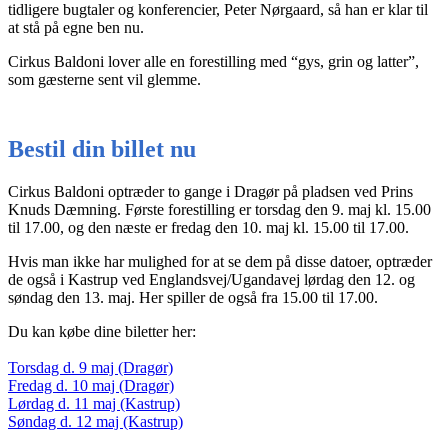
tidligere bugtaler og konferencier, Peter Nørgaard, så han er klar til
at stå på egne ben nu.
Cirkus Baldoni lover alle en forestilling med “gys, grin og latter”,
som gæsterne sent vil glemme.
Bestil din billet nu
Cirkus Baldoni optræder to gange i Dragør på pladsen ved Prins
Knuds Dæmning. Første forestilling er torsdag den 9. maj kl. 15.00
til 17.00, og den næste er fredag den 10. maj kl. 15.00 til 17.00.
Hvis man ikke har mulighed for at se dem på disse datoer, optræder
de også i Kastrup ved Englandsvej/Ugandavej lørdag den 12. og
søndag den 13. maj. Her spiller de også fra 15.00 til 17.00.
Du kan købe dine biletter her:
Torsdag d. 9 maj (Dragør)
Fredag d. 10 maj (Dragør)
Lørdag d. 11 maj (Kastrup)
Søndag d. 12 maj (Kastrup)