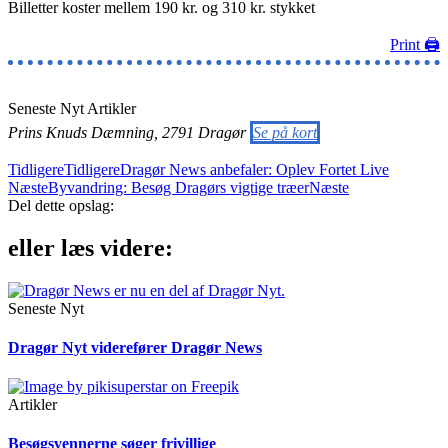
Billetter koster mellem 190 kr. og 310 kr. stykket
Print 🖨
Seneste Nyt
Artikler
Prins Knuds Dæmning, 2791 Dragør
Se på kort
Tidligere
Tidligere
Dragør News anbefaler: Oplev Fortet Live
Næste
Byvandring: Besøg Dragørs vigtige træer
Næste
Del dette opslag:
eller læs videre:
Seneste Nyt
Dragør Nyt viderefører Dragør News
Artikler
Besøgsvennerne søger frivillige