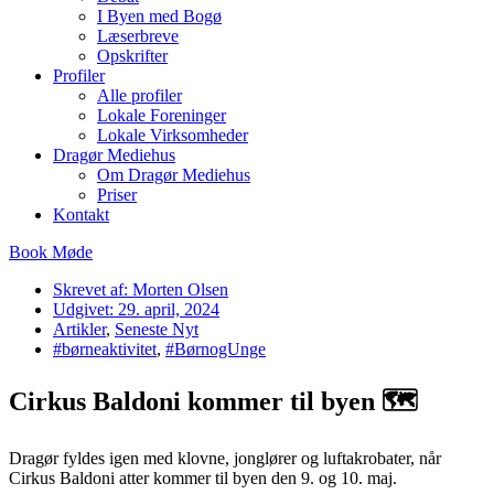
I Byen med Bogø
Læserbreve
Opskrifter
Profiler
Alle profiler
Lokale Foreninger
Lokale Virksomheder
Dragør Mediehus
Om Dragør Mediehus
Priser
Kontakt
Book Møde
Skrevet af:
Morten Olsen
Udgivet:
29. april, 2024
Artikler
,
Seneste Nyt
#børneaktivitet
,
#BørnogUnge
Cirkus Baldoni kommer til byen 🗺
Dragør fyldes igen med klovne, jonglører og luftakrobater, når
Cirkus Baldoni atter kommer til byen den 9. og 10. maj.