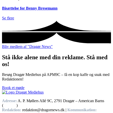
Bisættelse for Benny Bresemann
Se flere
Bliv medlem af "Dragør News"
Stå ikke alene med din reklame. Stå med
os!
Besøg Dragør Mediehus på APM9C – få en kop kaffe og snak med
Redaktionen!
Book et møde
Adresse:
A. P. Møllers Allé 9C, 2791 Dragør – American Barns
(
Find vej
)
Redaktion:
redaktion@dragornews.dk |
Kommunikation: