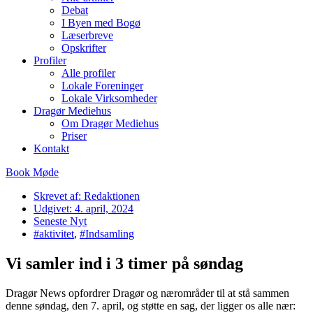
Debat
I Byen med Bogø
Læserbreve
Opskrifter
Profiler
Alle profiler
Lokale Foreninger
Lokale Virksomheder
Dragør Mediehus
Om Dragør Mediehus
Priser
Kontakt
Book Møde
Skrevet af:
Redaktionen
Udgivet:
4. april, 2024
Seneste Nyt
#aktivitet
,
#Indsamling
Vi samler ind i 3 timer på søndag
Dragør News opfordrer Dragør og nærområder til at stå sammen
denne søndag, den 7. april, og støtte en sag, der ligger os alle nær: