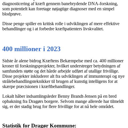
diagnosticering af kræft gennem banebrydende DNA-forskning,
som potentielt kan foretage nøjagtige diagnoser med en simpel
blodprøve.
Disse penge spiller en kritisk rolle i udviklingen af mere effektive
behandlinger og i at forbedre kræftpatienters livskvalitet.
400 millioner i 2023
Sidste år alene bidrog Kræftens Bekæmpelse med ca. 400 millioner
kroner til forskningsprojekter, hvilket understreger betydningen af
samfundets støtte og det hårde arbejde udført af utallige frivillige.
Disse projekter inkluderer alt fra udviklingen af immunterapi og nye
strålebehandlingsteknikker til brugen af kunstig intelligens for at
skærpe præcisionen i kræftbehandlinger.
Lokalt håber indsamlingsleder Benny Brandt-Jensen på en bred
opbakning fra Dragørs borgere. Selvom mange allerede har tilmeldt
sig, er der stadig brug for flere frivillige for at nå hele området.
Statistik for Dragør Kommune: