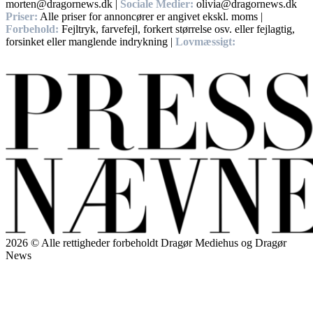
morten@dragornews.dk |
Sociale Medier:
olivia@dragornews.dk
Priser:
Alle priser for annoncører er angivet ekskl. moms |
Forbehold:
Fejltryk, farvefejl, forkert størrelse osv. eller fejlagtig,
forsinket eller manglende indrykning |
Lovmæssigt:
Handelsbetingelser, Privatlivs – og cookiepolitikker.
2026 © Alle rettigheder forbeholdt Dragør Mediehus og Dragør
News