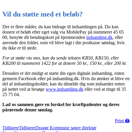
Vil du støtte med et beløb?
Der er flere måder, du kan bidrage til indsamlingen på. Du kan
donere et beløb efter eget valg via MobilePay på nummeret 45 65
00, benytte dit betalingskort på hjemmesiden
indsamling.dk
, eller
anvende den folder, som vil blive lagt i din postkasse søndag, hvis
du ikke er til stede.
For at støtte via sms, kan du sende teksten KB50, KB150, eller
KB200 til nummeret 1422 for at donere 50 kr., 150 kr., eller 200 kr.
Desuden er det muligt at starte din egen digitale indsamling, enten
gennem Facebook eller på indsamling.dk. Hvis du ønsker at blive en
del af indsamlingsholdet, kan du tilmelde dig som indsamler enten
på nettet ved at besøge
www.indsamling.dk
eller ved at ringe til 35
25 75 04.
Lad os sammen gøre en forskel for kræftpatienter og deres
pårørende denne søndag.
Print 🖨
Tidligere
Tidligere
Dragør Kommune søger direktør