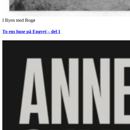
I Byen med Bogø
To ens huse på Engvej – del 1