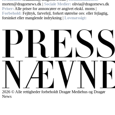
morten@dragornews.dk |
Sociale Medier:
olivia@dragornews.dk
Priser:
Alle priser for annoncører er angivet ekskl. moms |
Forbehold:
Fejltryk, farvefejl, forkert størrelse osv. eller fejlagtig,
forsinket eller manglende indrykning |
Lovmæssigt:
Handelsbetingelser, Privatlivs – og cookiepolitikker.
2026 © Alle rettigheder forbeholdt Dragør Mediehus og Dragør
News