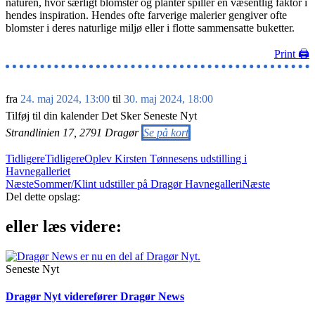
naturen, hvor særligt blomster og planter spiller en væsentlig faktor i
hendes inspiration. Hendes ofte farverige malerier gengiver ofte
blomster i deres naturlige miljø eller i flotte sammensatte buketter.
Print 🖨
fra
24. maj 2024
,
13:00
til
30. maj 2024
,
18:00
Tilføj til din kalender
Det Sker
Seneste Nyt
Strandlinien 17, 2791 Dragør
Se på kort
Tidligere
Tidligere
Oplev Kirsten Tønnesens udstilling i
Havnegalleriet
Næste
Sommer/Klint udstiller på Dragør Havnegalleri
Næste
Del dette opslag:
eller læs videre:
Seneste Nyt
Dragør Nyt viderefører Dragør News