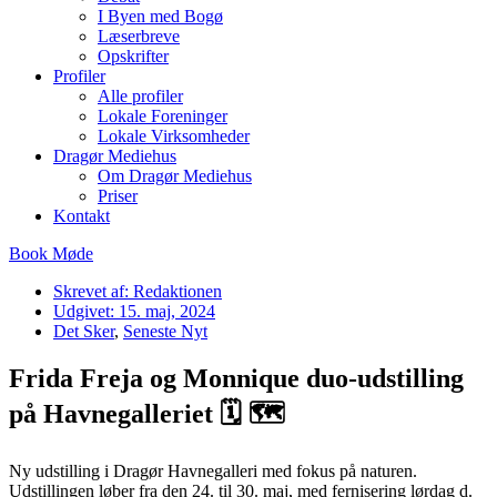
I Byen med Bogø
Læserbreve
Opskrifter
Profiler
Alle profiler
Lokale Foreninger
Lokale Virksomheder
Dragør Mediehus
Om Dragør Mediehus
Priser
Kontakt
Book Møde
Skrevet af:
Redaktionen
Udgivet:
15. maj, 2024
Det Sker
,
Seneste Nyt
Frida Freja og Monnique duo-udstilling
på Havnegalleriet 🗓 🗺
Ny udstilling i Dragør Havnegalleri med fokus på naturen.
Udstillingen løber fra den 24. til 30. maj, med fernisering lørdag d.