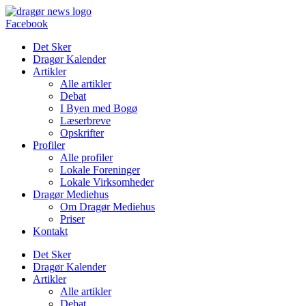
Videre
til
Facebook
indhold
Det Sker
Dragør Kalender
Artikler
Alle artikler
Debat
I Byen med Bogø
Læserbreve
Opskrifter
Profiler
Alle profiler
Lokale Foreninger
Lokale Virksomheder
Dragør Mediehus
Om Dragør Mediehus
Priser
Kontakt
Det Sker
Dragør Kalender
Artikler
Alle artikler
Debat