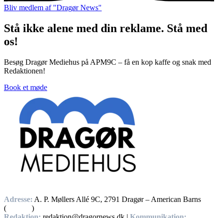
Bliv medlem af "Dragør News"
Stå ikke alene med din reklame. Stå med
os!
Besøg Dragør Mediehus på APM9C – få en kop kaffe og snak med
Redaktionen!
Book et møde
Adresse:
A. P. Møllers Allé 9C, 2791 Dragør – American Barns
(
Find vej
)
Redaktion:
redaktion@dragornews.dk |
Kommunikation: