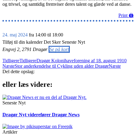
og trivsel, og samtidig fremviser deres talent og glæde ved at danse.
Print 🖨
24. maj 2024
fra
14:00
til
18:00
Tilføj til din kalender
Det Sker
Seneste Nyt
Engvej 2, 2791 Dragør
Se på kort
Tidligere
Tidligere
Dragør Kolonihaveforening af 18. august 1910
Næste
Stor anderkendelse til Cykling uden alder Dragør
Næste
Del dette opslag:
eller læs videre:
Seneste Nyt
Dragør Nyt viderefører Dragør News
Artikler