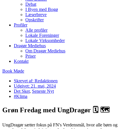
Debat
I Byen med Bogø
Læserbreve
Opskrifter
Profiler
Alle profiler
Lokale Foreninger
Lokale Virksomheder
Dragør Mediehus
Om Dragør Mediehus
Priser
Kontakt
Book Møde
Skrevet af:
Redaktionen
Udgivet:
21. maj, 2024
Det Sker
,
Seneste Nyt
#Klima
Grøn Fredag med UngDragør 🗓 🗺
UngDragør sætter fokus på FN's Verdensmål, hvor alle børn og