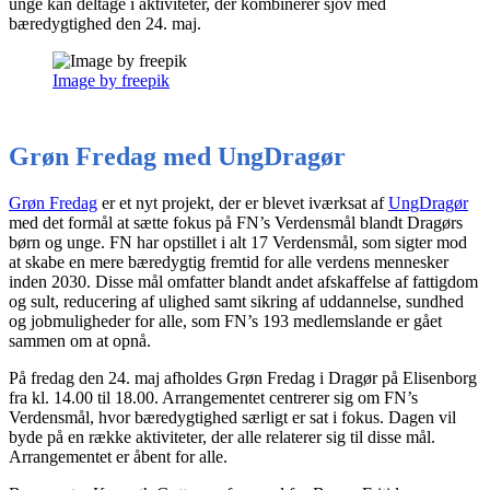
unge kan deltage i aktiviteter, der kombinerer sjov med
bæredygtighed den 24. maj.
Image by freepik
Grøn Fredag med UngDragør
Grøn Fredag
er et nyt projekt, der er blevet iværksat af
UngDragør
med det formål at sætte fokus på FN’s Verdensmål blandt Dragørs
børn og unge. FN har opstillet i alt 17 Verdensmål, som sigter mod
at skabe en mere bæredygtig fremtid for alle verdens mennesker
inden 2030. Disse mål omfatter blandt andet afskaffelse af fattigdom
og sult, reducering af ulighed samt sikring af uddannelse, sundhed
og jobmuligheder for alle, som FN’s 193 medlemslande er gået
sammen om at opnå.
På fredag den 24. maj afholdes Grøn Fredag i Dragør på Elisenborg
fra kl. 14.00 til 18.00. Arrangementet centrerer sig om FN’s
Verdensmål, hvor bæredygtighed særligt er sat i fokus. Dagen vil
byde på en række aktiviteter, der alle relaterer sig til disse mål.
Arrangementet er åbent for alle.