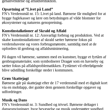
genanvendelse og affaldsreduktion.
Opsætning af ”Livet på Land”
FN’s Verdensmål nr. 15: Livet på land. Børnene får mulighed for at
bygge fuglekasser og lære om betydningen af vilde blomster for
økosystemer og naturens genopretning.
Kunstinstallationer af Skrald og Affald
FN’s Verdensmål nr. 12: Ansvarligt forbrug og produktion. Ved at
skabe kunstinstallationer af skrald sætter børnene fokus på
verdenshavene og vores forbrugsmønstre, samtidig med at de
opfordres til genbrug og affaldsminimering.
På dagen vil børnene, sammen med en kunstner, bygge et fyrtårn af
genbrugsmaterialer, som symboliserer Dragør som en havneby og
sætter fokus på affaldsproblematikken. Fyrtårnet vil efterfølgende
blive udstilling forskellige steder i kommunen.
Grøn Skattejagt
Børnene går på skattejagt efter de 17 verdensmål med et digitalt kort
via en mobilapp, der guider dem gennem forskellige opgaver og
udfordringer.
Musik og Dans
FN’s Verdensmål nr. 3: Sundhed og trivsel. Børnene deltager i
danseopvisninger, hvor bevægelse og musik understøtter sundhed