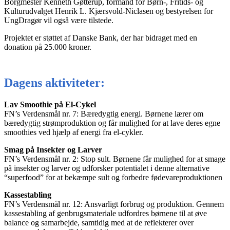
Borgmester Kenneth Gøtterup, formand for Børn-, Fritids- og
Kulturudvalget Henrik L. Kjærsvold-Niclasen og bestyrelsen for
UngDragør vil også være tilstede.
Projektet er støttet af Danske Bank, der har bidraget med en
donation på 25.000 kroner.
Dagens aktiviteter:
Lav Smoothie på El-Cykel
FN’s Verdensmål nr. 7: Bæredygtig energi. Børnene lærer om
bæredygtig strømproduktion og får mulighed for at lave deres egne
smoothies ved hjælp af energi fra el-cykler.
Smag på Insekter og Larver
FN’s Verdensmål nr. 2: Stop sult. Børnene får mulighed for at smage
på insekter og larver og udforsker potentialet i denne alternative
“superfood” for at bekæmpe sult og forbedre fødevareproduktionen
Kassestabling
FN’s Verdensmål nr. 12: Ansvarligt forbrug og produktion. Gennem
kassestabling af genbrugsmateriale udfordres børnene til at øve
balance og samarbejde, samtidig med at de reflekterer over