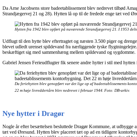
Da Arne Jacobsens store badeetablissement blev nedrevet tilbød Amag
Strandjægervej 21 og 28). Hytten lå op til de fredede enge tæt ved Ør
Hytten fra 1942 blev opført på nuværende Strandjægervej 21. I 1953 del
Udflugt til den hytte blev eftertragtet og næsten 3.500 piger og dreng
blevet udledt urenset spildevand fra nærliggende tyske flygtningelej
beskæftiget sig med sammenhæng mellem spildevand og sygdomme.
Gabriel Jensen Ferieudflugter fik senere andre hytter i stil med hytte
Da feriehytten blev genopført var det lige op af badeetablissements kont
22 m høje livreddertårn blev nedrevet i februar 1944. Foto: DB-arkiv.
Nye hytter i Dragør
Nogle år efter besættelsen besluttede Dragør Kommune, at udbygge are
tæt ved Øresund. Hytten blev placeret tæt op ad en tidligere kontorbyg