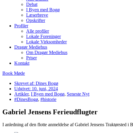
Debat
I Byen med Bogø
Læserbreve
Opskrifter
Profiler
Alle profiler
Lokale Foreninger
Lokale Virksomheder
Dragør Mediehus
Om Dragør Mediehus
Priser
Kontakt
Book Møde
Skrevet af:
Dines Bogø
Udgivet:
10. juni, 2024
Artikler
,
I Byen med Bogø
,
Seneste Nyt
#DinesBogø
,
#historie
Gabriel Jensens Ferieudflugter
I anledning af den flotte anmeldelse af Gabriel Jensens Traktørsted i