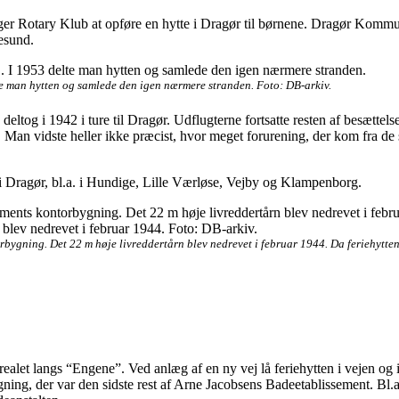
er Rotary Klub at opføre en hytte i Dragør til børnene. Dragør Kommun
esund.
te man hytten og samlede den igen nærmere stranden. Foto: DB-arkiv.
e deltog i 1942 i ture til Dragør. Udflugterne fortsatte resten af besæ
re. Man vidste heller ikke præcist, hvor meget forurening, der kom fra 
n i Dragør, bl.a. i Hundige, Lille Værløse, Vejby og Klampenborg.
orbygning. Det 22 m høje livreddertårn blev nedrevet i februar 1944. Da feriehytte
alet langs “Engene”. Ved anlæg af en ny vej lå feriehytten i vejen og i
ning, der var den sidste rest af Arne Jacobsens Badeetablissement. Bl.a