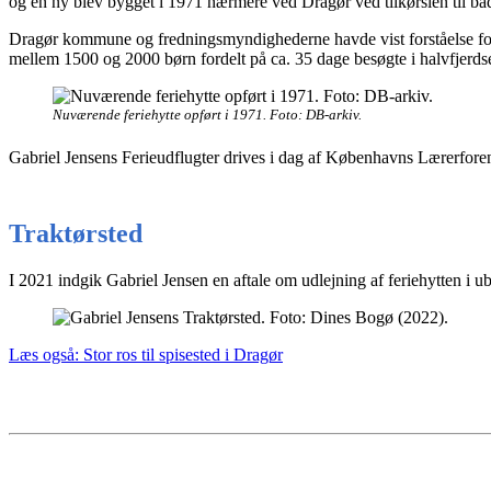
og en ny blev bygget i 1971 nærmere ved Dragør ved tilkørslen til bad
Dragør kommune og fredningsmyndighederne havde vist forståelse for
mellem 1500 og 2000 børn fordelt på ca. 35 dage besøgte i halvfjerds
Nuværende feriehytte opført i 1971. Foto: DB-arkiv.
Gabriel Jensens Ferieudflugter drives i dag af Københavns Lærerforen
Traktørsted
I 2021 indgik Gabriel Jensen en aftale om udlejning af feriehytten i u
Læs også: Stor ros til spisested i Dragør