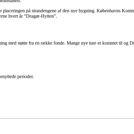
eanstalten.
 placeringen på strandengene af den nye bygning. Københavns Kommune 
erne hvert år “Dragør-Hytten”.
ing med støtte fra en række fonde. Mange nye ture er kommet til og Dra
benyttede perioder.