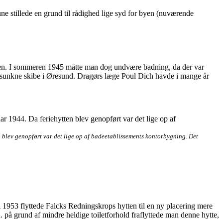
e stillede en grund til rådighed lige syd for byen (nuværende
ttelsen. I sommeren 1945 måtte man dog undvære badning, da der var
de sunkne skibe i Øresund. Dragørs læge Poul Dich havde i mange år
n blev genopført var det lige op af badeetablissements kontorbygning. Det
 1953 flyttede Falcks Redningskrops hytten til en ny placering mere
. på grund af mindre heldige toiletforhold fraflyttede man denne hytte,