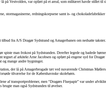
å på Vestvolden, var opført på et areal, som militæret havde stillet til
ne, stormagasinerne, redningskorpsene samt is- og chokoladefabrikker y
et tilbud fra A/S Dragør Sydstrand og Amagerbanen om nedsatte takster
 spiste man frokost på Sydstranden. Derefter legede og badede børnene
ent tegnet af arkitekt Arne Jacobsen og opført på engene syd for Dragø
ant og mange andre bygninger.
tion, der lå på Amagerbrogade tæt ved nuværende Christmas Møllers Pla
t forsøde tilværelse for de Københavnske skolebørn.
nd alene af transportproblemer, men “Dragørs Fluepapir” var under afv
is brugte man også Sydstranden til øvelser.