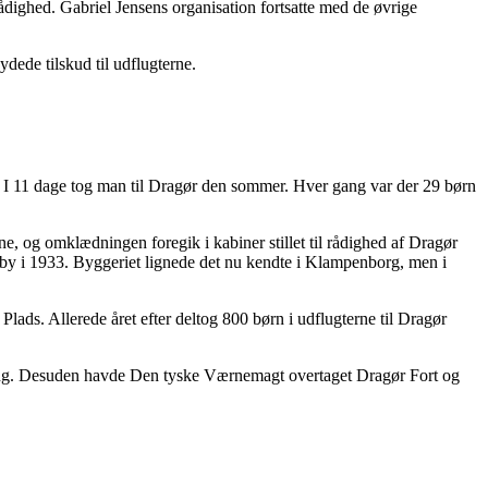
 rådighed. Gabriel Jensens organisation fortsatte med de øvrige
dede tilskud til udflugterne.
. I 11 dage tog man til Dragør den sommer. Hver gang var der 29 børn
, og omklædningen foregik i kabiner stillet til rådighed af Dragør
r by i 1933. Byggeriet lignede det nu kendte i Klampenborg, men i
ds. Allerede året efter deltog 800 børn i udflugterne til Dragør
ikling. Desuden havde Den tyske Værnemagt overtaget Dragør Fort og