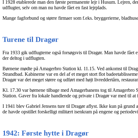
I 1928 etablerede man den første permanente lejr i Husum. Lejren, der l
udflugter, selv om man nu havde fået en fast lejrplads.
Mange fagforbund og større firmaer som f.eks. bryggerierne, bladhuse
Turene til Dragør
Fra 1933 gik udflugterne også forsøgsvis til Dragør. Man havde fået 
der deltog i udflugten.
Børnene mødte på Amagerbro Station kl. 11.15. Ved ankomst til Dragør
Strandbad. Kabinerne var en del af et meget stort flot badeetablissem
Dragør var det meget større og udført med højt livreddertårn, restaur
Kl. 17.30 var børnene tilbage med Amagerbanens tog til Amagerbro Sta
Station. Gaver fra lokale handlende og private i Dragør var med til a
I 1941 blev Gabriel Jensens ture til Dragør aflyst. Ikke kun på gru
de havde opstillet forskelligt militært isenkram på engene og periodev
1942: Første hytte i Dragør