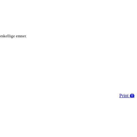
rskellige emner.
Print 🖨