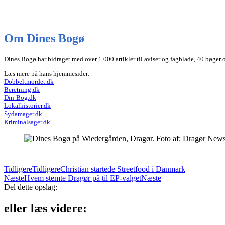
Om Dines Bogø
Dines Bogø har bidraget med over 1.000 artikler til aviser og fagblade, 40 bøger
Læs mere på hans hjemmesider:
Dobbeltmordet.dk
Beretning.dk
Din-Bog.dk
Lokalhistorier.dk
Sydamager.dk
Kriminalsager.dk
Tidligere
Tidligere
Christian startede Streetfood i Danmark
Næste
Hvem stemte Dragør på til EP-valget
Næste
Del dette opslag:
eller læs videre: