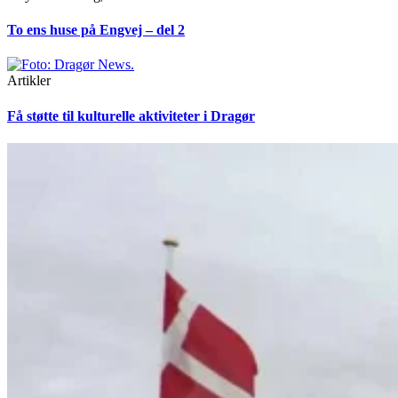
To ens huse på Engvej – del 2
Artikler
Få støtte til kulturelle aktiviteter i Dragør