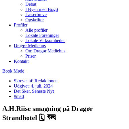
Debat
I Byen med Bogø
Læserbreve
Opskrifter
Profiler
Alle profiler
Lokale Foreninger
Lokale Virksomheder
Dragør Mediehus
Om Dragør Mediehus
Priser
Kontakt
Book Møde
Skrevet af:
Redaktionen
Udgivet:
4. juli, 2024
Det Sker
,
Seneste Nyt
#mad
A.H.Riise smagning på Dragør
Strandhotel 🗓 🗺