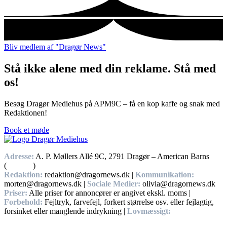
Bliv medlem af "Dragør News"
Stå ikke alene med din reklame. Stå med
os!
Besøg Dragør Mediehus på APM9C – få en kop kaffe og snak med
Redaktionen!
Book et møde
Adresse:
A. P. Møllers Allé 9C, 2791 Dragør – American Barns
(
Find vej
)
Redaktion:
redaktion@dragornews.dk |
Kommunikation:
morten@dragornews.dk |
Sociale Medier:
olivia@dragornews.dk
Priser:
Alle priser for annoncører er angivet ekskl. moms |
Forbehold:
Fejltryk, farvefejl, forkert størrelse osv. eller fejlagtig,
forsinket eller manglende indrykning |
Lovmæssigt:
Handelsbetingelser, Privatlivs – og cookiepolitikker.