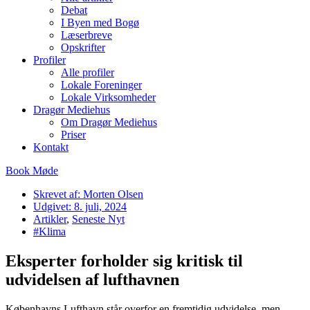
Debat
I Byen med Bogø
Læserbreve
Opskrifter
Profiler
Alle profiler
Lokale Foreninger
Lokale Virksomheder
Dragør Mediehus
Om Dragør Mediehus
Priser
Kontakt
Book Møde
Skrevet af:
Morten Olsen
Udgivet:
8. juli, 2024
Artikler
,
Seneste Nyt
#Klima
Eksperter forholder sig kritisk til
udvidelsen af lufthavnen
Københavns Lufthavn står overfor en fremtidig udvidelse, men