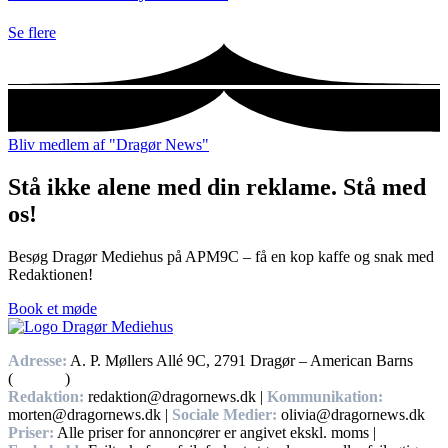
Se flere
Bliv medlem af "Dragør News"
Stå ikke alene med din reklame. Stå med
os!
Besøg Dragør Mediehus på APM9C – få en kop kaffe og snak med
Redaktionen!
Book et møde
Adresse:
A. P. Møllers Allé 9C, 2791 Dragør – American Barns
(
Find vej
)
Redaktion:
redaktion@dragornews.dk |
Kommunikation:
morten@dragornews.dk |
Sociale Medier:
olivia@dragornews.dk
Priser:
Alle priser for annoncører er angivet ekskl. moms |