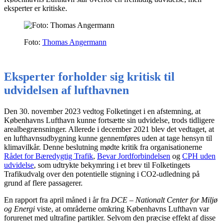
eksperter er kritiske.
Foto:
Thomas Angermann
Eksperter forholder sig kritisk til
udvidelsen af lufthavnen
Den 30. november 2023 vedtog Folketinget i en afstemning, at
Københavns Lufthavn kunne fortsætte sin udvidelse, trods tidligere
arealbegrænsninger. Allerede i december 2021 blev det vedtaget, at
en lufthavnsudbygning kunne gennemføres uden at tage hensyn til
klimavilkår. Denne beslutning mødte kritik fra organisationerne
Rådet for Bæredygtig Trafik
,
Bevar Jordforbindelsen
og
CPH uden
udvidelse
, som udtrykte bekymring i et brev til Folketingets
Trafikudvalg over den potentielle stigning i CO2-udledning på
grund af flere passagerer.
En rapport fra april måned i år fra
DCE – Nationalt Center for Miljø
og Energi
viste, at områderne omkring Københavns Lufthavn var
forurenet med ultrafine partikler. Selvom den præcise effekt af disse