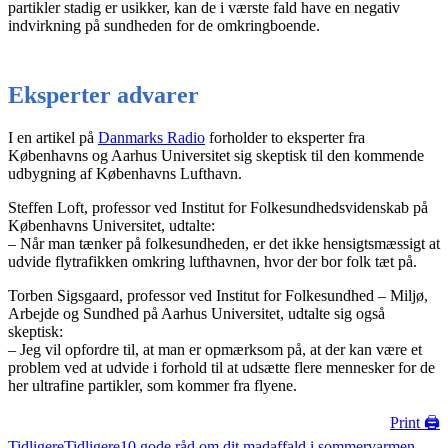
partikler stadig er usikker, kan de i værste fald have en negativ
indvirkning på sundheden for de omkringboende.
Eksperter advarer
I en artikel på
Danmarks Radio
forholder to eksperter fra
Københavns og Aarhus Universitet sig skeptisk til den kommende
udbygning af Københavns Lufthavn.
Steffen Loft, professor ved Institut for Folkesundhedsvidenskab på
Københavns Universitet, udtalte:
– Når man tænker på folkesundheden, er det ikke hensigtsmæssigt at
udvide flytrafikken omkring lufthavnen, hvor der bor folk tæt på.
Torben Sigsgaard, professor ved Institut for Folkesundhed – Miljø,
Arbejde og Sundhed på Aarhus Universitet, udtalte sig også
skeptisk:
– Jeg vil opfordre til, at man er opmærksom på, at der kan være et
problem ved at udvide i forhold til at udsætte flere mennesker for de
her ultrafine partikler, som kommer fra flyene.
Print 🖨
Tidligere
Tidligere
10 gode råd om dit madaffald i sommervarmen