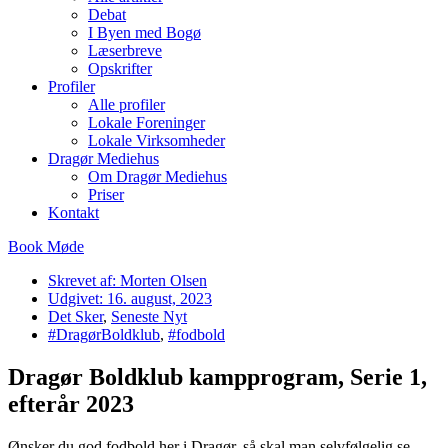
Debat
I Byen med Bogø
Læserbreve
Opskrifter
Profiler
Alle profiler
Lokale Foreninger
Lokale Virksomheder
Dragør Mediehus
Om Dragør Mediehus
Priser
Kontakt
Book Møde
Skrevet af:
Morten Olsen
Udgivet:
16. august, 2023
Det Sker
,
Seneste Nyt
#DragørBoldklub
,
#fodbold
Dragør Boldklub kampprogram, Serie 1,
efterår 2023
Ønsker du god fodbold her i Dragør, så skal man selvfølgelig se