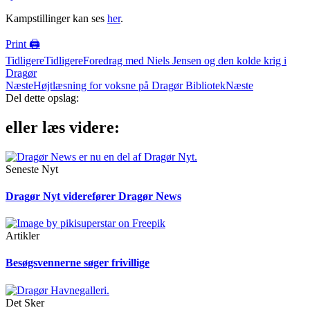
Kampstillinger kan ses
her
.
Print 🖨
Tidligere
Tidligere
Foredrag med Niels Jensen og den kolde krig i
Dragør
Næste
Højtlæsning for voksne på Dragør Bibliotek
Næste
Del dette opslag:
eller læs videre:
Seneste Nyt
Dragør Nyt viderefører Dragør News
Artikler
Besøgsvennerne søger frivillige
Det Sker