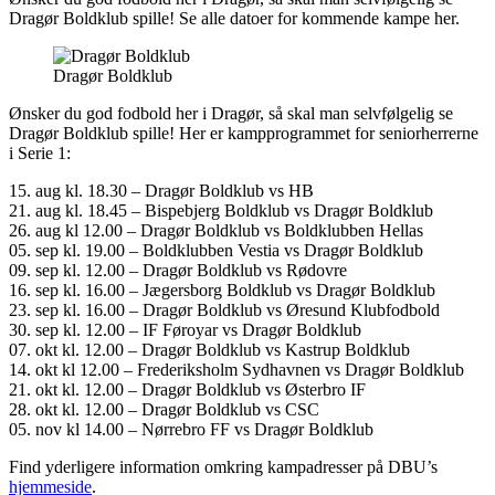
Dragør Boldklub spille! Se alle datoer for kommende kampe her.
Dragør Boldklub
Ønsker du god fodbold her i Dragør, så skal man selvfølgelig se
Dragør Boldklub spille! Her er kampprogrammet for seniorherrerne
i Serie 1:
15. aug kl. 18.30 – Dragør Boldklub vs HB
21. aug kl. 18.45 – Bispebjerg Boldklub vs Dragør Boldklub
26. aug kl 12.00 – Dragør Boldklub vs Boldklubben Hellas
05. sep kl. 19.00 – Boldklubben Vestia vs Dragør Boldklub
09. sep kl. 12.00 – Dragør Boldklub vs Rødovre
16. sep kl. 16.00 – Jægersborg Boldklub vs Dragør Boldklub
23. sep kl. 16.00 – Dragør Boldklub vs Øresund Klubfodbold
30. sep kl. 12.00 – IF Føroyar vs Dragør Boldklub
07. okt kl. 12.00 – Dragør Boldklub vs Kastrup Boldklub
14. okt kl 12.00 – Frederiksholm Sydhavnen vs Dragør Boldklub
21. okt kl. 12.00 – Dragør Boldklub vs Østerbro IF
28. okt kl. 12.00 – Dragør Boldklub vs CSC
05. nov kl 14.00 – Nørrebro FF vs Dragør Boldklub
Find yderligere information omkring kampadresser på DBU’s
hjemmeside
.