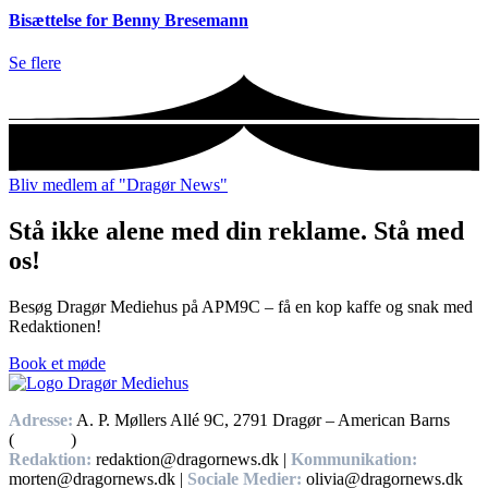
Bisættelse for Benny Bresemann
Se flere
Bliv medlem af "Dragør News"
Stå ikke alene med din reklame. Stå med
os!
Besøg Dragør Mediehus på APM9C – få en kop kaffe og snak med
Redaktionen!
Book et møde
Adresse:
A. P. Møllers Allé 9C, 2791 Dragør – American Barns
(
Find vej
)
Redaktion:
redaktion@dragornews.dk |
Kommunikation:
morten@dragornews.dk |
Sociale Medier:
olivia@dragornews.dk