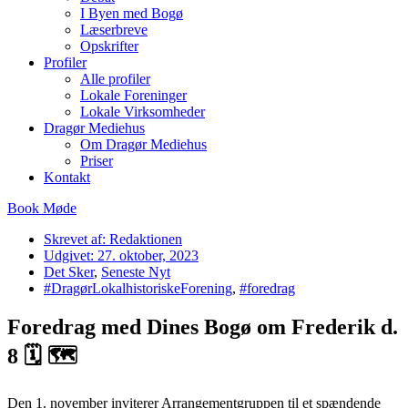
I Byen med Bogø
Læserbreve
Opskrifter
Profiler
Alle profiler
Lokale Foreninger
Lokale Virksomheder
Dragør Mediehus
Om Dragør Mediehus
Priser
Kontakt
Book Møde
Skrevet af:
Redaktionen
Udgivet:
27. oktober, 2023
Det Sker
,
Seneste Nyt
#DragørLokalhistoriskeForening
,
#foredrag
Foredrag med Dines Bogø om Frederik d.
8 🗓 🗺
Den 1. november inviterer Arrangementgruppen til et spændende