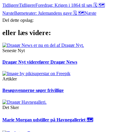
Tidligere
Tidligere
Foredrag: Krigen i 1864 til søs 🗓 🗺
Næste
Børneteater: Julemandens gave 🗓 🗺
Næste
Del dette opslag:
eller læs videre:
Seneste Nyt
Dragør Nyt viderefører Dragør News
Artikler
Besøgsvennerne søger frivillige
Det Sker
Marie Morgan udstiller på Havnegalleriet 🗺