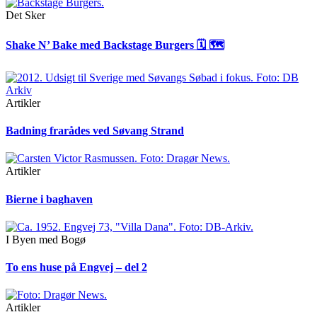
Det Sker
Shake N’ Bake med Backstage Burgers 🗓 🗺
Artikler
Badning frarådes ved Søvang Strand
Artikler
Bierne i baghaven
I Byen med Bogø
To ens huse på Engvej – del 2
Artikler