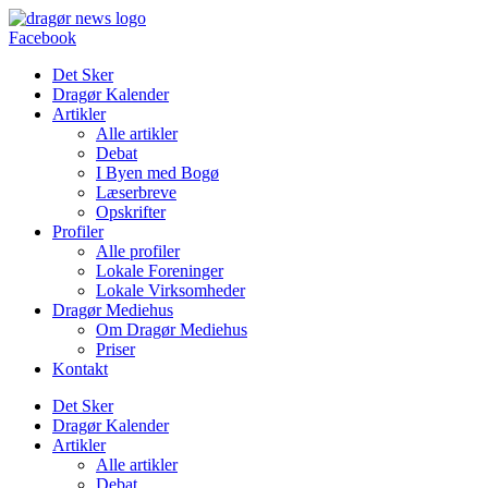
Videre
til
Facebook
indhold
Det Sker
Dragør Kalender
Artikler
Alle artikler
Debat
I Byen med Bogø
Læserbreve
Opskrifter
Profiler
Alle profiler
Lokale Foreninger
Lokale Virksomheder
Dragør Mediehus
Om Dragør Mediehus
Priser
Kontakt
Det Sker
Dragør Kalender
Artikler
Alle artikler
Debat