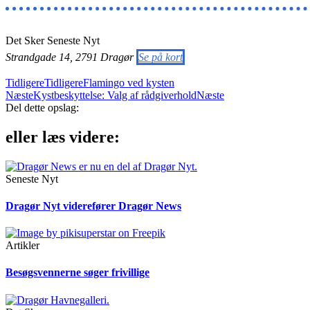
Det Sker
Seneste Nyt
Strandgade 14, 2791 Dragør
Se på kort
Tidligere
Tidligere
Flamingo ved kysten
Næste
Kystbeskyttelse: Valg af rådgiverhold
Næste
Del dette opslag:
eller læs videre:
Seneste Nyt
Dragør Nyt viderefører Dragør News
Artikler
Besøgsvennerne søger frivillige