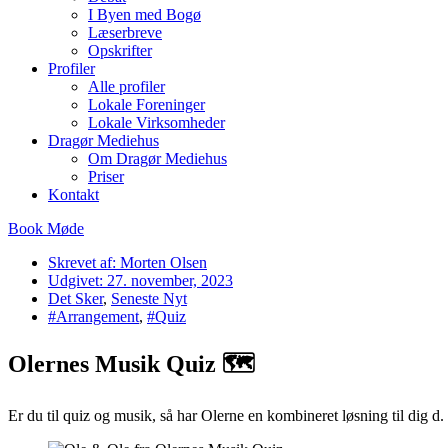
I Byen med Bogø
Læserbreve
Opskrifter
Profiler
Alle profiler
Lokale Foreninger
Lokale Virksomheder
Dragør Mediehus
Om Dragør Mediehus
Priser
Kontakt
Book Møde
Skrevet af:
Morten Olsen
Udgivet:
27. november, 2023
Det Sker
,
Seneste Nyt
#Arrangement
,
#Quiz
Olernes Musik Quiz 🗺
Er du til quiz og musik, så har Olerne en kombineret løsning til dig d.