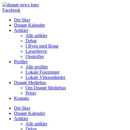
Videre
til
Facebook
indhold
Det Sker
Dragør Kalender
Artikler
Alle artikler
Debat
I Byen med Bogø
Læserbreve
Opskrifter
Profiler
Alle profiler
Lokale Foreninger
Lokale Virksomheder
Dragør Mediehus
Om Dragør Mediehus
Priser
Kontakt
Det Sker
Dragør Kalender
Artikler
Alle artikler
Debat