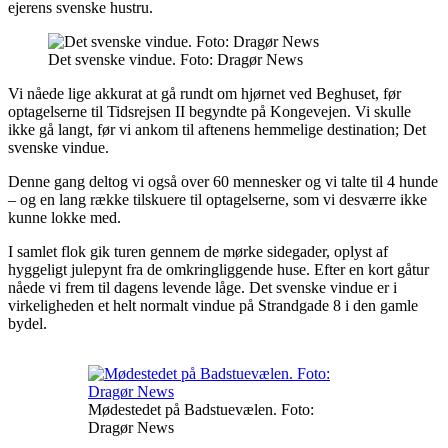
ejerens svenske hustru.
Det svenske vindue. Foto: Dragør News
Vi nåede lige akkurat at gå rundt om hjørnet ved Beghuset, før
optagelserne til Tidsrejsen II begyndte på Kongevejen. Vi skulle
ikke gå langt, før vi ankom til aftenens hemmelige destination; Det
svenske vindue.
Denne gang deltog vi også over 60 mennesker og vi talte til 4 hunde
– og en lang række tilskuere til optagelserne, som vi desværre ikke
kunne lokke med.
I samlet flok gik turen gennem de mørke sidegader, oplyst af
hyggeligt julepynt fra de omkringliggende huse. Efter en kort gåtur
nåede vi frem til dagens levende låge. Det svenske vindue er i
virkeligheden et helt normalt vindue på Strandgade 8 i den gamle
bydel.
Mødestedet på Badstuevælen. Foto:
Dragør News