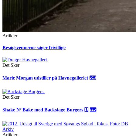
Artikler
Besøgsvennerne søger frivillige
Det Sker
Marie Morgan udstiller på Havnegalleriet 🗺
Det Sker
Shake N’ Bake med Backstage Burgers 🗓 🗺
Artikler