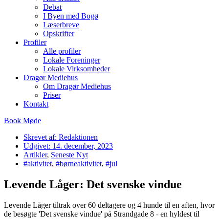
Debat
I Byen med Bogø
Læserbreve
Opskrifter
Profiler
Alle profiler
Lokale Foreninger
Lokale Virksomheder
Dragør Mediehus
Om Dragør Mediehus
Priser
Kontakt
Book Møde
Skrevet af:
Redaktionen
Udgivet:
14. december, 2023
Artikler
,
Seneste Nyt
#aktivitet
,
#børneaktivitet
,
#jul
Levende Låger: Det svenske vindue
Levende Låger tiltrak over 60 deltagere og 4 hunde til en aften, hvor
de besøgte 'Det svenske vindue' på Strandgade 8 - en hyldest til