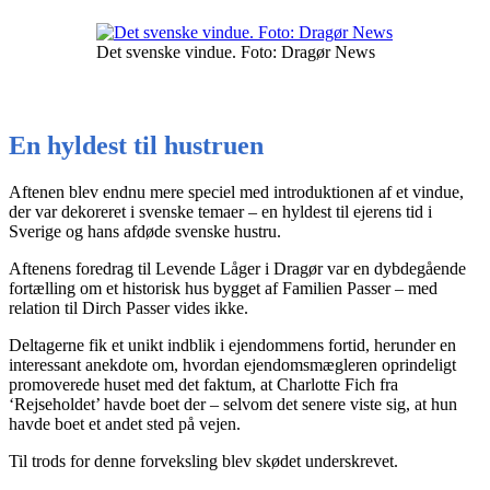
Det svenske vindue. Foto: Dragør News
En hyldest til hustruen
Aftenen blev endnu mere speciel med introduktionen af et vindue,
der var dekoreret i svenske temaer – en hyldest til ejerens tid i
Sverige og hans afdøde svenske hustru.
Aftenens foredrag til Levende Låger i Dragør var en dybdegående
fortælling om et historisk hus bygget af Familien Passer – med
relation til Dirch Passer vides ikke.
Deltagerne fik et unikt indblik i ejendommens fortid, herunder en
interessant anekdote om, hvordan ejendomsmægleren oprindeligt
promoverede huset med det faktum, at Charlotte Fich fra
‘Rejseholdet’ havde boet der – selvom det senere viste sig, at hun
havde boet et andet sted på vejen.
Til trods for denne forveksling blev skødet underskrevet.