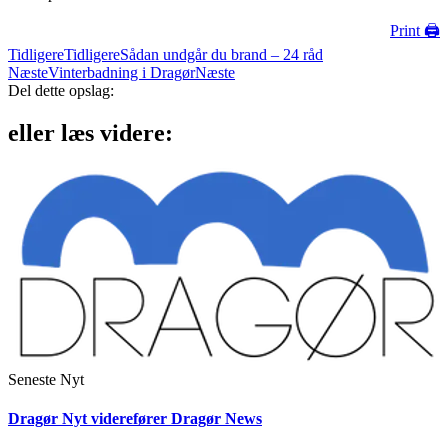
Print 🖨
Tidligere
Tidligere
Sådan undgår du brand – 24 råd
Næste
Vinterbadning i Dragør
Næste
Del dette opslag:
eller læs videre:
Seneste Nyt
Dragør Nyt viderefører Dragør News