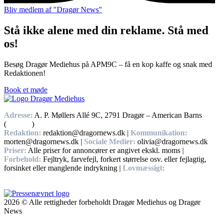
Bliv medlem af "Dragør News"
Stå ikke alene med din reklame. Stå med
os!
Besøg Dragør Mediehus på APM9C – få en kop kaffe og snak med
Redaktionen!
Book et møde
Adresse:
A. P. Møllers Allé 9C, 2791 Dragør – American Barns
(
Find vej
)
Redaktion:
redaktion@dragornews.dk |
Kommunikation:
morten@dragornews.dk |
Sociale Medier:
olivia@dragornews.dk
Priser:
Alle priser for annoncører er angivet ekskl. moms |
Forbehold:
Fejltryk, farvefejl, forkert størrelse osv. eller fejlagtig,
forsinket eller manglende indrykning |
Lovmæssigt:
Handelsbetingelser, Privatlivs – og cookiepolitikker.
2026 © Alle rettigheder forbeholdt Dragør Mediehus og Dragør
News