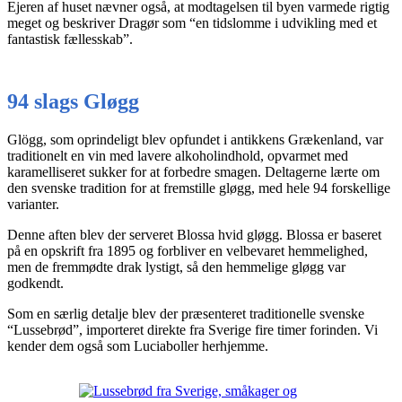
Ejeren af huset nævner også, at modtagelsen til byen varmede rigtig
meget og beskriver Dragør som “en tidslomme i udvikling med et
fantastisk fællesskab”.
94 slags Gløgg
Glögg, som oprindeligt blev opfundet i antikkens Grækenland, var
traditionelt en vin med lavere alkoholindhold, opvarmet med
karamelliseret sukker for at forbedre smagen. Deltagerne lærte om
den svenske tradition for at fremstille gløgg, med hele 94 forskellige
varianter.
Denne aften blev der serveret Blossa hvid gløgg. Blossa er baseret
på en opskrift fra 1895 og forbliver en velbevaret hemmelighed,
men de fremmødte drak lystigt, så den hemmelige gløgg var
godkendt.
Som en særlig detalje blev der præsenteret traditionelle svenske
“Lussebrød”, importeret direkte fra Sverige fire timer forinden. Vi
kender dem også som Luciaboller herhjemme.