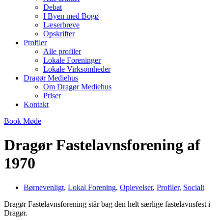
Debat
I Byen med Bogø
Læserbreve
Opskrifter
Profiler
Alle profiler
Lokale Foreninger
Lokale Virksomheder
Dragør Mediehus
Om Dragør Mediehus
Priser
Kontakt
Book Møde
Dragør Fastelavnsforening af
1970
Børnevenligt
,
Lokal Forening
,
Oplevelser
,
Profiler
,
Socialt
Dragør Fastelavnsforening står bag den helt særlige fastelavnsfest i
Dragør.