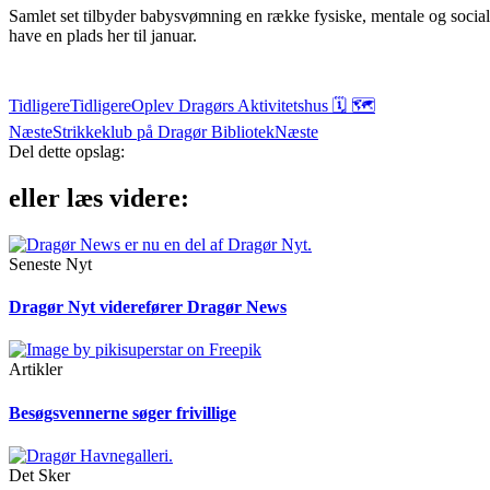
Samlet set tilbyder babysvømning en række fysiske, mentale og sociale f
have en plads her til januar.
Tidligere
Tidligere
Oplev Dragørs Aktivitetshus 🗓 🗺
Næste
Strikkeklub på Dragør Bibliotek
Næste
Del dette opslag:
eller læs videre:
Seneste Nyt
Dragør Nyt viderefører Dragør News
Artikler
Besøgsvennerne søger frivillige
Det Sker