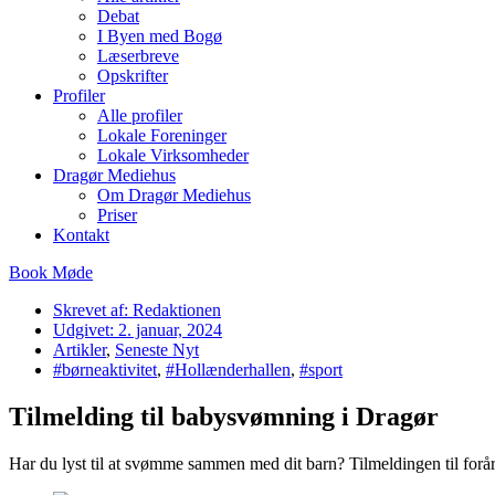
Debat
I Byen med Bogø
Læserbreve
Opskrifter
Profiler
Alle profiler
Lokale Foreninger
Lokale Virksomheder
Dragør Mediehus
Om Dragør Mediehus
Priser
Kontakt
Book Møde
Skrevet af:
Redaktionen
Udgivet:
2. januar, 2024
Artikler
,
Seneste Nyt
#børneaktivitet
,
#Hollænderhallen
,
#sport
Tilmelding til babysvømning i Dragør
Har du lyst til at svømme sammen med dit barn? Tilmeldingen til forå