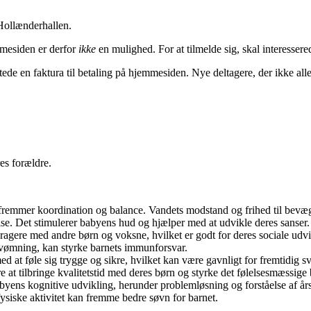
 Hollænderhallen.
emmesiden er derfor
ikke
en mulighed. For at tilmelde sig, skal interesse
de en faktura til betaling på hjemmesiden. Nye deltagere, der ikke allere
es forældre.
emmer koordination og balance. Vandets modstand og frihed til bevæge
se. Det stimulerer babyens hud og hjælper med at udvikle deres sanser.
gere med andre børn og voksne, hvilket er godt for deres sociale udvi
svømning, kan styrke barnets immunforsvar.
d at føle sig trygge og sikre, hvilket kan være gavnligt for fremtidig 
at tilbringe kvalitetstid med deres børn og styrke det følelsesmæssige
yens kognitive udvikling, herunder problemløsning og forståelse af år
ysiske aktivitet kan fremme bedre søvn for barnet.