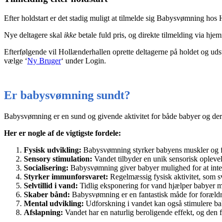
Efter holdstart er det stadig muligt at tilmelde sig Babysvømning hos
Nye deltagere skal
ikke
betale fuld pris, og direkte tilmelding via hj
Efterfølgende vil Hollænderhallen oprette deltagerne på holdet og udste
vælge ‘
Ny Bruger
‘ under Login.
Er babysvømning sundt?
Babysvømning er en sund og givende aktivitet for både babyer og der
Her er nogle af de vigtigste fordele:
Fysisk udvikling:
Babysvømning styrker babyens muskler og fr
Sensory stimulation:
Vandet tilbyder en unik sensorisk oplevel
Socialisering:
Babysvømning giver babyer mulighed for at intera
Styrker immunforsvaret:
Regelmæssig fysisk aktivitet, som 
Selvtillid i vand:
Tidlig eksponering for vand hjælper babyer me
Skaber bånd:
Babysvømning er en fantastisk måde for forældre 
Mental udvikling:
Udforskning i vandet kan også stimulere bab
Afslapning:
Vandet har en naturlig beroligende effekt, og den f