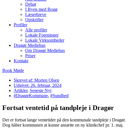
Debat
I Byen med Bogø
Læserbreve
Opskrifter
Profiler
Alle profiler
Lokale Foreninger
Lokale Virksomheder
Dragør Mediehus
Om Dragør Mediehus
Priser
Kontakt
Book Møde
Skrevet af:
Morten Olsen
Udgivet:
26. februar, 2024
Artikler
,
Seneste Nyt
#DragørKommune
,
#Sundhed
Fortsat ventetid på tandpleje i Dragør
Der er fortsat lange ventetider på den kommunale tandpleje i Dragør.
Dog håber kommunen at kunne ansætte en ny klinikchef pr. 1. maj.