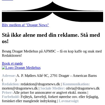
Bliv medlem af "Dragør News"
Stå ikke alene med din reklame. Stå med
os!
Besøg Dragør Mediehus på APM9C – få en kop kaffe og snak med
Redaktionen!
Book et møde
Adresse:
A. P. Møllers Allé 9C, 2791 Dragør – American Barns
(
Find vej
)
Redaktion:
redaktion@dragornews.dk |
Kommunikation:
morten@dragornews.dk |
Sociale Medier:
olivia@dragornews.dk
Priser:
Alle priser for annoncører er angivet ekskl. moms |
Forbehold:
Fejltryk, farvefejl, forkert størrelse osv. eller fejlagtig,
forsinket eller manglende indrykning |
Lovmæssigt: