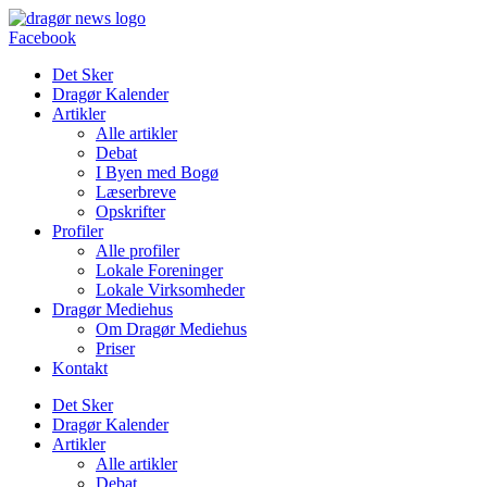
Videre
til
Facebook
indhold
Det Sker
Dragør Kalender
Artikler
Alle artikler
Debat
I Byen med Bogø
Læserbreve
Opskrifter
Profiler
Alle profiler
Lokale Foreninger
Lokale Virksomheder
Dragør Mediehus
Om Dragør Mediehus
Priser
Kontakt
Det Sker
Dragør Kalender
Artikler
Alle artikler
Debat