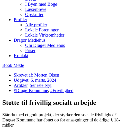
I Byen med Bogø
Læserbreve
Opskrifter
Profiler
Alle profiler
Lokale Foreninger
Lokale Virksomheder
Dragør Mediehus
Om Dragør Mediehus
Priser
Kontakt
Book Møde
Skrevet af:
Morten Olsen
Udgivet:
6. marts, 2024
Artikler
,
Seneste Nyt
#DragørKommune
,
#Frivillighed
Støtte til frivillig socialt arbejde
Står du med et godt projekt, der styrker den sociale frivillighed?
Dragør Kommune har åbnet op for ansøgninger til de årlige § 18-
midler.