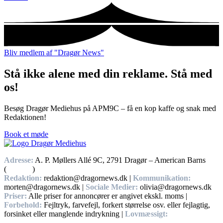
Bliv medlem af "Dragør News"
Stå ikke alene med din reklame. Stå med
os!
Besøg Dragør Mediehus på APM9C – få en kop kaffe og snak med
Redaktionen!
Book et møde
Adresse:
A. P. Møllers Allé 9C, 2791 Dragør – American Barns
(
Find vej
)
Redaktion:
redaktion@dragornews.dk |
Kommunikation:
morten@dragornews.dk |
Sociale Medier:
olivia@dragornews.dk
Priser:
Alle priser for annoncører er angivet ekskl. moms |
Forbehold:
Fejltryk, farvefejl, forkert størrelse osv. eller fejlagtig,
forsinket eller manglende indrykning |
Lovmæssigt:
Handelsbetingelser, Privatlivs – og cookiepolitikker.