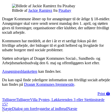
Billede af
Jackie Ramirez
fra
Pixabay
Dragør Kommune åbner op for ansøgninger til de årlige § 18-midler.
Ansøgninger skal være sendt senest mandag den 1. april, og støtten
gives til foreninger, organisationer eller klubber, der udfører frivilligt
socialt arbejde.
Kommunen har meddelt, at der i år er et særligt fokus på det
frivillige arbejde, der bidrager til et godt helbred og livsglæde for
udsatte borgere med sociale problemer.
Støtten udvælges af Dragør Kommunes Social-, Sundheds- og
Arbejdsmarkedsudvalg den 6. maj og offentliggøres kort efter.
Ansøgningsblanketten
kan findes her.
Du kan også finde yderligere information om frivilligt socialt arbejde
kan findes på
Dragør Kommunes hjemmeside
.
Print 🖨
Tidligere
Tidligere
Villa Pynten, Løkkerenden 3 eller Stettinstræde
15?
Næste
Dialog om forebyggelse af indbrud
Næste