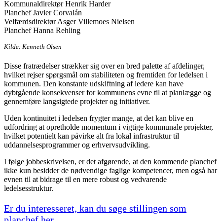
Kommunaldirektør Henrik Harder
Planchef Javier Corvalán
Velfærdsdirektør Asger Villemoes Nielsen
Planchef Hanna Rehling
Kilde: Kenneth Olsen
Disse fratrædelser strækker sig over en bred palette af afdelinger,
hvilket rejser spørgsmål om stabiliteten og fremtiden for ledelsen i
kommunen. Den konstante udskiftning af ledere kan have
dybtgående konsekvenser for kommunens evne til at planlægge og
gennemføre langsigtede projekter og initiativer.
Uden kontinuitet i ledelsen frygter mange, at det kan blive en
udfordring at opretholde momentum i vigtige kommunale projekter,
hvilket potentielt kan påvirke alt fra lokal infrastruktur til
uddannelsesprogrammer og erhvervsudvikling.
I følge jobbeskrivelsen, er det afgørende, at den kommende planchef
ikke kun besidder de nødvendige faglige kompetencer, men også har
evnen til at bidrage til en mere robust og vedvarende
ledelsesstruktur.
Er du interesseret, kan du søge stillingen som
planchef her.