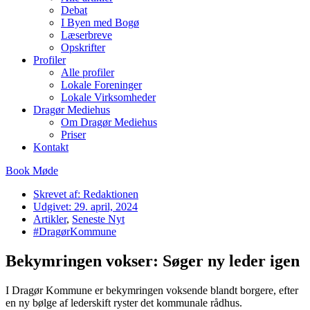
Debat
I Byen med Bogø
Læserbreve
Opskrifter
Profiler
Alle profiler
Lokale Foreninger
Lokale Virksomheder
Dragør Mediehus
Om Dragør Mediehus
Priser
Kontakt
Book Møde
Skrevet af:
Redaktionen
Udgivet:
29. april, 2024
Artikler
,
Seneste Nyt
#DragørKommune
Bekymringen vokser: Søger ny leder igen
I Dragør Kommune er bekymringen voksende blandt borgere, efter
en ny bølge af lederskift ryster det kommunale rådhus.