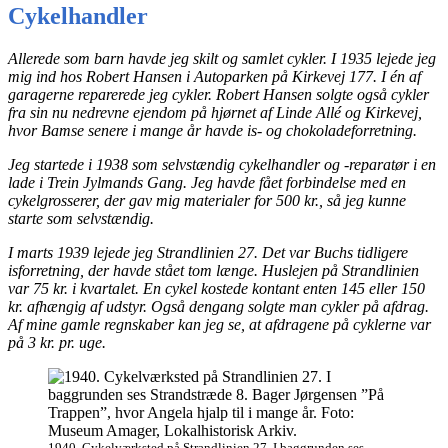
Cykelhandler
Allerede som barn havde jeg skilt og samlet cykler. I 1935 lejede jeg
mig ind hos Robert Hansen i Autoparken på Kirkevej 177. I én af
garagerne reparerede jeg cykler. Robert Hansen solgte også cykler
fra sin nu nedrevne ejendom på hjørnet af Linde Allé og Kirkevej,
hvor Bamse senere i mange år havde is- og chokoladeforretning.
Jeg startede i 1938 som selvstændig cykelhandler og -reparatør i en
lade i Trein Jylmands Gang. Jeg havde fået forbindelse med en
cykelgrosserer, der gav mig materialer for 500 kr., så jeg kunne
starte som selvstændig.
I marts 1939 lejede jeg Strandlinien 27. Det var Buchs tidligere
isforretning, der havde stået tom længe. Huslejen på Strandlinien
var 75 kr. i kvartalet. En cykel kostede kontant enten 145 eller 150
kr. afhængig af udstyr. Også dengang solgte man cykler på afdrag.
Af mine gamle regnskaber kan jeg se, at afdragene på cyklerne var
på 3 kr. pr. uge.
1940. Cykelværksted på Strandlinien 27. I baggrunden ses