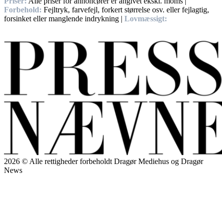
Priser:
Alle priser for annoncører er angivet ekskl. moms |
Forbehold:
Fejltryk, farvefejl, forkert størrelse osv. eller fejlagtig,
forsinket eller manglende indrykning |
Lovmæssigt:
Handelsbetingelser, Privatlivs – og cookiepolitikker.
2026 © Alle rettigheder forbeholdt Dragør Mediehus og Dragør
News