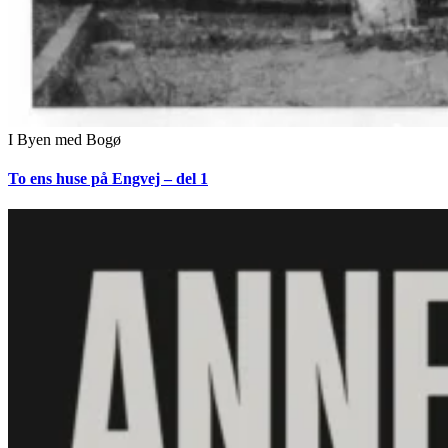
I Byen med Bogø
To ens huse på Engvej – del 1