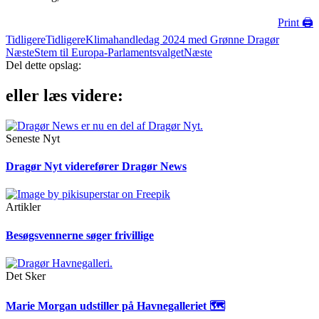
Print 🖨
Tidligere
Tidligere
Klimahandledag 2024 med Grønne Dragør
Næste
Stem til Europa-Parlamentsvalget
Næste
Del dette opslag:
eller læs videre:
Seneste Nyt
Dragør Nyt viderefører Dragør News
Artikler
Besøgsvennerne søger frivillige
Det Sker
Marie Morgan udstiller på Havnegalleriet 🗺