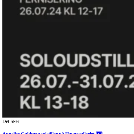
Det Sker
Annelise Guldman udstiller på Havnegalleriet 🗺