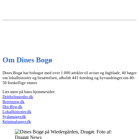
Om Dines Bogø
Dines Bogø har bidraget med over 1.000 artikler til aviser og fagblade, 40 bøger
om lokalhistorier og besættelsen, afholdt 441 foredrag og byvandringer om 40-
50 forskellige emner.
Læs mere på hans hjemmesider:
Dobbeltmordet.dk
Beretning.dk
Din-Bog.dk
Lokalhistorier.dk
Sydamager.dk
Kriminalsager.dk