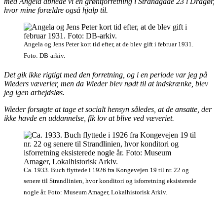
med Angela åbnede vi en grøntforretning i Strandgade 23 i Dragør,
hvor mine forældre også hjalp til.
Angela og Jens Peter kort tid efter, at de blev gift i februar 1931.
Foto: DB-arkiv.
Det gik ikke rigtigt med den forretning, og i en periode var jeg på
Wieders væverier, men da Wieder blev nødt til at indskrænke, blev
jeg igen arbejdsløs.
Wieder forsøgte at tage et socialt hensyn således, at de ansatte, der
ikke havde en uddannelse, fik lov at blive ved væveriet.
Ca. 1933. Buch flyttede i 1926 fra Kongevejen 19 til nr. 22 og
senere til Strandlinien, hvor konditori og isforretning eksisterede
nogle år. Foto: Museum Amager, Lokalhistorisk Arkiv.