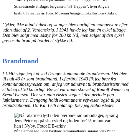
Strandstræde 8. Bager Jørgensen ”På Trappen”, hvor Angela
hjalp til i mange år. Foto: Museum Amager, Lokalhistorisk Arkiv.
Cykler, ikke mindst dæk og slanger blev hurtigt en mangelvare efter
udbruddet af 2. Verdenskrig. I 1941 havde jeg kun én cykel tilbage.
Den blev solgt med udstyr for 200 kr. Nå, men salget af den cykel
gav os da brød på bordet et stykke tid.
Brandmand
I 1940 søgte jeg ind ved Dragør kommunale brandvæsen. Det blev
til i alt 40 år som brandmand. I efteråret 1943 fik jeg brev fra
kommunalbestyrelsen om, at jeg var udnævnt til brandassistent med
et tillæg af 50 kr. årligt. Brevet var underskrevet af Rudolf Wieder og
Svend Iversen. Der var man ekstra vagter i den periode pga.
luftalarmerne. Dengang holdt kommunens vejvæsen også til på
brandstationen. Da Kai Leth holdt op, blev jeg stationsleder.
Når alarmen lød i den bærbare radiomodtager, sprang Jens Peter