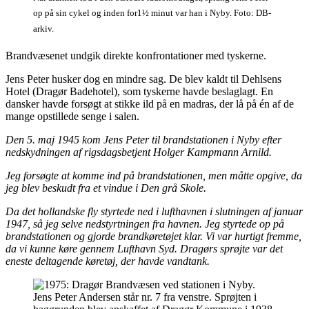
op på sin cykel og inden for1½ minut var han i Nyby. Foto: DB-
arkiv.
Brandvæsenet undgik direkte konfrontationer med tyskerne.
Jens Peter husker dog en mindre sag. De blev kaldt til Dehlsens
Hotel (Dragør Badehotel), som tyskerne havde beslaglagt. En
dansker havde forsøgt at stikke ild på en madras, der lå på én af de
mange opstillede senge i salen.
Den 5. maj 1945 kom Jens Peter til brandstationen i Nyby efter
nedskydningen af rigsdagsbetjent Holger Kampmann Arnild.
Jeg forsøgte at komme ind på brandstationen, men måtte opgive, da
jeg blev beskudt fra et vindue i Den grå Skole.
Da det hollandske fly styrtede ned i lufthavnen i slutningen af januar
1947, så jeg selve nedstyrtningen fra havnen. Jeg styrtede op på
brandstationen og gjorde brandkøretøjet klar. Vi var hurtigt fremme,
da vi kunne køre gennem Lufthavn Syd. Dragørs sprøjte var det
eneste deltagende køretøj, der havde vandtank.