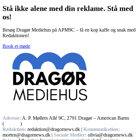
Stå ikke alene med din reklame. Stå med
os!
Besøg Dragør Mediehus på APM9C – få en kop kaffe og snak med
Redaktionen!
Book et møde
Adresse:
A. P. Møllers Allé 9C, 2791 Dragør – American Barns
(
Find vej
)
Redaktion:
redaktion@dragornews.dk |
Kommunikation:
morten@dragornews.dk |
Sociale Medier:
olivia@dragornews.dk