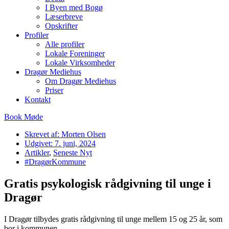
I Byen med Bogø
Læserbreve
Opskrifter
Profiler
Alle profiler
Lokale Foreninger
Lokale Virksomheder
Dragør Mediehus
Om Dragør Mediehus
Priser
Kontakt
Book Møde
Skrevet af:
Morten Olsen
Udgivet:
7. juni, 2024
Artikler
,
Seneste Nyt
#DragørKommune
Gratis psykologisk rådgivning til unge i
Dragør
I Dragør tilbydes gratis rådgivning til unge mellem 15 og 25 år, som
bor i kommunen.