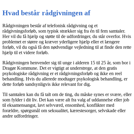
Hvad består rådgivningen af
Rådgivningen består af telefonisk rådgivning og et
rådgivningsforløb, som typisk strækker sig fra én til fem samtaler.
Her vil du få hjælp og støtte til de udfordringer, du står overfor. Hvis
problemet er større og kræver yderligere hjælp eller et længere
forløb, vil du også få den nødvendige vejledning til at finde den rette
hjælp til et videre forløb.
Rådgivningen henvender sig til unge i alderen 15 til 25 år, som bor i
Dragør Kommune. Det er vigtigt at understrege, at den gratis
psykologiske rådgivning er et rådgivningsforløb og ikke en reel
behandling. Hvis du allerede modtager psykologisk behandling, er
dette forløb sandsynligvis ikke relevant for dig.
Til samtalen kan du få talt om de ting, du måske synes er svære, eller
som fylder i dit liv. Det kan være alt fra valg af uddannelse eller job
til eksamensangst, lavt selvværd, ensomhed, konflikter med
forældre, spørgsmål om seksualitet, kærestesorger, selvskade eller
andre udfordringer.