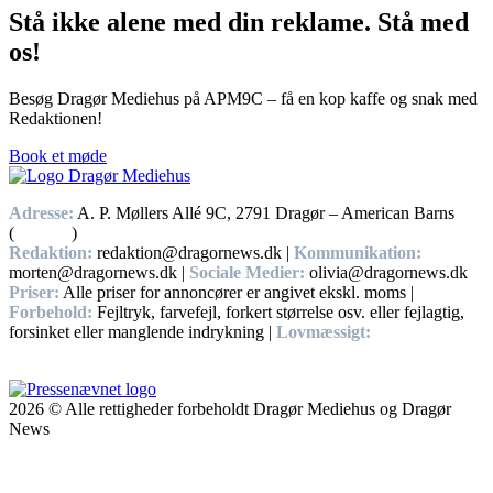
Stå ikke alene med din reklame. Stå med
os!
Besøg Dragør Mediehus på APM9C – få en kop kaffe og snak med
Redaktionen!
Book et møde
Adresse:
A. P. Møllers Allé 9C, 2791 Dragør – American Barns
(
Find vej
)
Redaktion:
redaktion@dragornews.dk |
Kommunikation:
morten@dragornews.dk |
Sociale Medier:
olivia@dragornews.dk
Priser:
Alle priser for annoncører er angivet ekskl. moms |
Forbehold:
Fejltryk, farvefejl, forkert størrelse osv. eller fejlagtig,
forsinket eller manglende indrykning |
Lovmæssigt:
Handelsbetingelser, Privatlivs – og cookiepolitikker.
2026 © Alle rettigheder forbeholdt Dragør Mediehus og Dragør
News