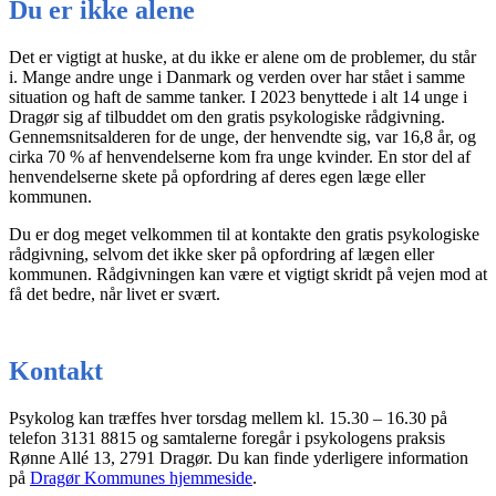
Du er ikke alene
Det er vigtigt at huske, at du ikke er alene om de problemer, du står
i. Mange andre unge i Danmark og verden over har stået i samme
situation og haft de samme tanker. I 2023 benyttede i alt 14 unge i
Dragør sig af tilbuddet om den gratis psykologiske rådgivning.
Gennemsnitsalderen for de unge, der henvendte sig, var 16,8 år, og
cirka 70 % af henvendelserne kom fra unge kvinder. En stor del af
henvendelserne skete på opfordring af deres egen læge eller
kommunen.
Du er dog meget velkommen til at kontakte den gratis psykologiske
rådgivning, selvom det ikke sker på opfordring af lægen eller
kommunen. Rådgivningen kan være et vigtigt skridt på vejen mod at
få det bedre, når livet er svært.
Kontakt
Psykolog kan træffes hver torsdag mellem kl. 15.30 – 16.30 på
telefon 3131 8815 og samtalerne foregår i psykologens praksis
Rønne Allé 13, 2791 Dragør. Du kan finde yderligere information
på
Dragør Kommunes hjemmeside
.