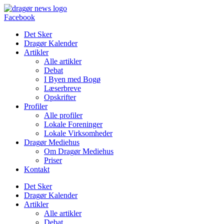
Videre
til
Facebook
indhold
Det Sker
Dragør Kalender
Artikler
Alle artikler
Debat
I Byen med Bogø
Læserbreve
Opskrifter
Profiler
Alle profiler
Lokale Foreninger
Lokale Virksomheder
Dragør Mediehus
Om Dragør Mediehus
Priser
Kontakt
Det Sker
Dragør Kalender
Artikler
Alle artikler
Debat