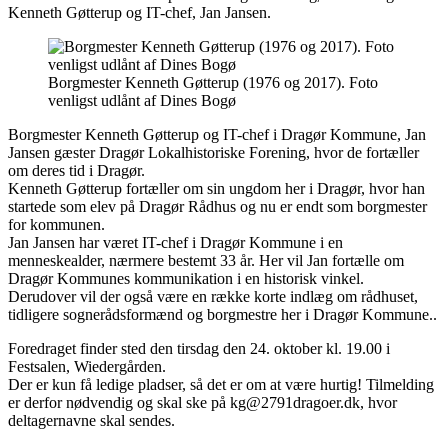
Kenneth Gøtterup og IT-chef, Jan Jansen.
Borgmester Kenneth Gøtterup (1976 og 2017). Foto
venligst udlånt af Dines Bogø
Borgmester Kenneth Gøtterup og IT-chef i Dragør Kommune, Jan
Jansen gæster Dragør Lokalhistoriske Forening, hvor de fortæller
om deres tid i Dragør.
Kenneth Gøtterup fortæller om sin ungdom her i Dragør, hvor han
startede som elev på Dragør Rådhus og nu er endt som borgmester
for kommunen.
Jan Jansen har været IT-chef i Dragør Kommune i en
menneskealder, nærmere bestemt 33 år. Her vil Jan fortælle om
Dragør Kommunes kommunikation i en historisk vinkel.
Derudover vil der også være en række korte indlæg om rådhuset,
tidligere sognerådsformænd og borgmestre her i Dragør Kommune..
Foredraget finder sted den tirsdag den 24. oktober kl. 19.00 i
Festsalen, Wiedergården.
Der er kun få ledige pladser, så det er om at være hurtig! Tilmelding
er derfor nødvendig og skal ske på kg@2791dragoer.dk, hvor
deltagernavne skal sendes.