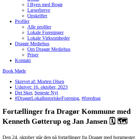
I Byen med Bogø
Læserbreve
Opskrifter
Profiler
Alle profiler
Lokale Foreninger
Lokale Virksomheder
Dragør Mediehus
Om Dragør Mediehus
Priser
Kontakt
Book Møde
Skrevet af:
Morten Olsen
Udgivet:
16. oktober, 2023
Det Sker
,
Seneste Nyt
#DragørLokalhistoriskeForening
,
#foredrag
Fortællinger fra Dragør Kommune med
Kenneth Gøtterup og Jan Jansen 🗓 🗺
Den 24. oktober står den på fortællinger fra Dragør med borgmester