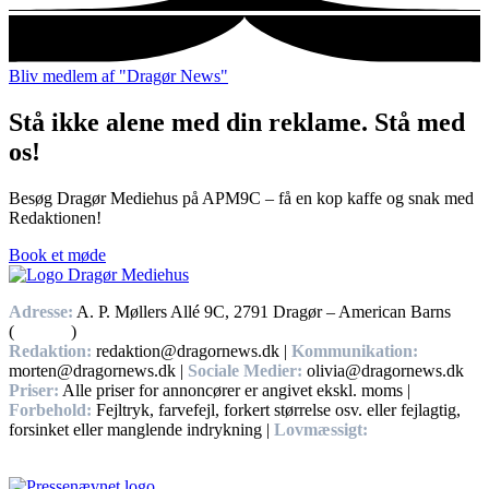
Bliv medlem af "Dragør News"
Stå ikke alene med din reklame. Stå med
os!
Besøg Dragør Mediehus på APM9C – få en kop kaffe og snak med
Redaktionen!
Book et møde
Adresse:
A. P. Møllers Allé 9C, 2791 Dragør – American Barns
(
Find vej
)
Redaktion:
redaktion@dragornews.dk |
Kommunikation:
morten@dragornews.dk |
Sociale Medier:
olivia@dragornews.dk
Priser:
Alle priser for annoncører er angivet ekskl. moms |
Forbehold:
Fejltryk, farvefejl, forkert størrelse osv. eller fejlagtig,
forsinket eller manglende indrykning |
Lovmæssigt:
Handelsbetingelser, Privatlivs – og cookiepolitikker.