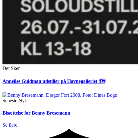
Det Sker
Annelise Guldman udstiller på Havnegalleriet 🗺
Seneste Nyt
Bisættelse for Benny Bresemann
Se flere