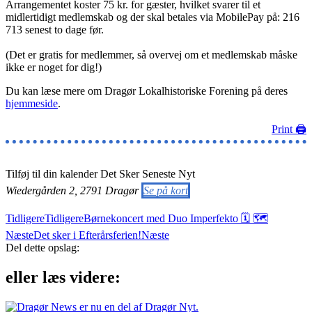
Arrangementet koster 75 kr. for gæster, hvilket svarer til et
midlertidigt medlemskab og der skal betales via MobilePay på: 216
713 senest to dage før.
(Det er gratis for medlemmer, så overvej om et medlemskab måske
ikke er noget for dig!)
Du kan læse mere om Dragør Lokalhistoriske Forening på deres
hjemmeside
.
Print 🖨
Tilføj til din kalender
Det Sker
Seneste Nyt
Wiedergården 2, 2791 Dragør
Se på kort
Tidligere
Tidligere
Børnekoncert med Duo Imperfekto 🗓 🗺
Næste
Det sker i Efterårsferien!
Næste
Del dette opslag:
eller læs videre: