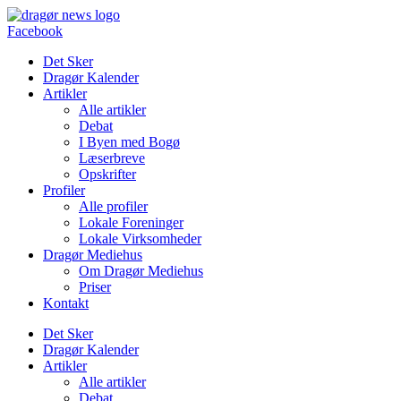
Videre
til
Facebook
indhold
Det Sker
Dragør Kalender
Artikler
Alle artikler
Debat
I Byen med Bogø
Læserbreve
Opskrifter
Profiler
Alle profiler
Lokale Foreninger
Lokale Virksomheder
Dragør Mediehus
Om Dragør Mediehus
Priser
Kontakt
Det Sker
Dragør Kalender
Artikler
Alle artikler
Debat