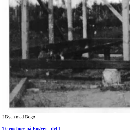
I Byen med Bogø
To ens huse på Engvej – del 1