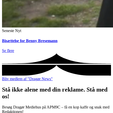
Seneste Nyt
Bisættelse for Benny Bresemann
Se flere
Bliv medlem af "Dragør News"
Stå ikke alene med din reklame. Stå med
os!
Besøg Dragør Mediehus på APM9C – få en kop kaffe og snak med
Redaktionen!