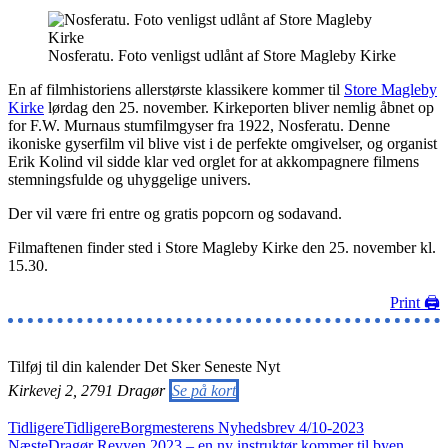
Nosferatu. Foto venligst udlånt af Store Magleby Kirke
En af filmhistoriens allerstørste klassikere kommer til
Store Magleby
Kirke
lørdag den 25. november. Kirkeporten bliver nemlig åbnet op
for F.W. Murnaus stumfilmgyser fra 1922, Nosferatu. Denne
ikoniske gyserfilm vil blive vist i de perfekte omgivelser, og organist
Erik Kolind vil sidde klar ved orglet for at akkompagnere filmens
stemningsfulde og uhyggelige univers.
Der vil være fri entre og gratis popcorn og sodavand.
Filmaftenen finder sted i Store Magleby Kirke den 25. november kl.
15.30.
Print 🖨
Tilføj til din kalender
Det Sker
Seneste Nyt
Kirkevej 2, 2791 Dragør
Se på kort
Tidligere
Tidligere
Borgmesterens Nyhedsbrev 4/10-2023
Næste
Dragør Revyen 2023 – en ny instruktør kommer til byen..