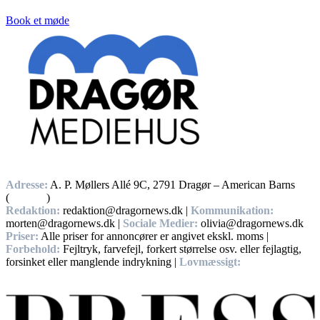
Book et møde
Adresse:
A. P. Møllers Allé 9C, 2791 Dragør – American Barns
(
Find vej
)
Redaktion:
redaktion@dragornews.dk |
Kommunikation:
morten@dragornews.dk |
Sociale Medier:
olivia@dragornews.dk
Priser:
Alle priser for annoncører er angivet ekskl. moms |
Forbehold:
Fejltryk, farvefejl, forkert størrelse osv. eller fejlagtig,
forsinket eller manglende indrykning |
Lovmæssigt:
Handelsbetingelser, Privatlivs – og cookiepolitikker.