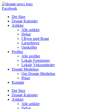
Videre
til
Facebook
indhold
Det Sker
Dragør Kalender
Artikler
Alle artikler
Debat
I Byen med Bogø
Læserbreve
Opskrifter
Profiler
Alle profiler
Lokale Foreninger
Lokale Virksomheder
Dragør Mediehus
Om Dragør Mediehus
Priser
Kontakt
Det Sker
Dragør Kalender
Artikler
Alle artikler
Debat