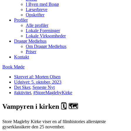
I Byen med Bogø
Læserbreve
Opskrifter
Profiler
Alle profiler
Lokale Foreninger
Lokale Virksomheder
Dragør Mediehus
Om Dragør Mediehus
Priser
Kontakt
Book Møde
Skrevet af:
Morten Olsen
Udgivet:
5. oktober, 2023
Det Sker
,
Seneste Nyt
#aktivitet
,
#StoreMaglebyKirke
Vampyren i kirken 🗓 🗺
Store Magleby Kirke viser en af filmhistories allerstørste
gyserklassikere den 25 november.